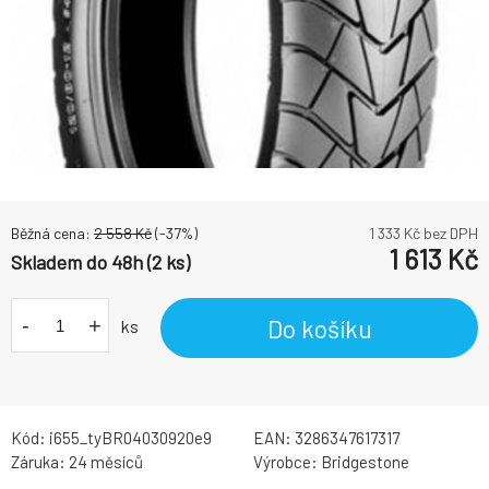
Běžná cena:
2 558
Kč
(-
37
%)
1 333
Kč bez DPH
1 613
Kč
Skladem do 48h (2 ks)
-
+
Do košíku
ks
Kód:
i655_tyBR04030920e9
EAN:
3286347617317
Záruka:
24 měsíců
Výrobce:
Bridgestone