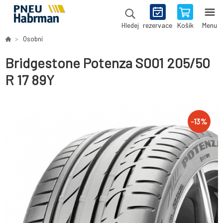
rezervace
Košík
Menu
Hledej
Osobní
Bridgestone Potenza S001 205/50
R 17 89Y
-
13
%