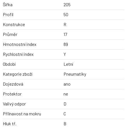
Šířka
205
Profil
50
Konstrukce
R
Průměr
17
Hmotnostní index
89
Rychlostní index
Y
Období
Letní
Kategorie zboží
Pneumatiky
Dojezdová
ano
Protektor
ne
Valivý odpor
D
Přilnavost na mokru
C
Hluk tř.
B