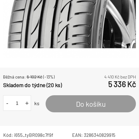
Běžná cena:
6 102
Kč
(-
13
%)
4 410
Kč bez DPH
5 336
Kč
Skladem do týdne (20 ks)
-
+
Do košíku
ks
Kód:
i655_tyBR098c7f9f
EAN:
3286340829915