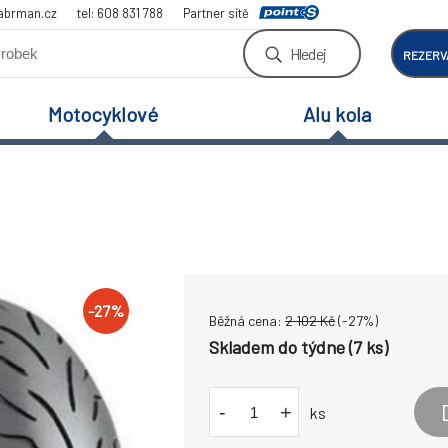
abrman.cz
tel: 608 831 788
Partner sítě
Hledej
REZERV
Motocyklové
Alu kola
-
27
%
Běžná cena:
2 102
Kč
(-
27
%)
Skladem do týdne (7 ks)
-
+
ks