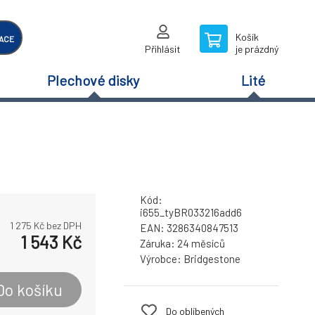
Košík
ACE
Přihlásit
je prázdný
Plechové disky
Lité
Kód:
i655_tyBR033216add6
1 275
Kč bez DPH
EAN:
3286340847513
1 543
Kč
Záruka:
24 měsíců
Výrobce:
Bridgestone
Do košíku
Do oblíbených