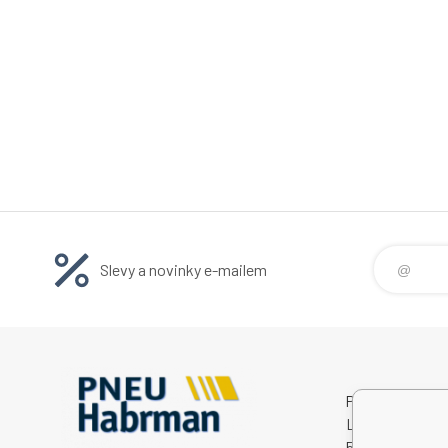
Slevy a novinky e-mailem
Pneu Habrman s.
Lhotka 229
560 03 Česká T