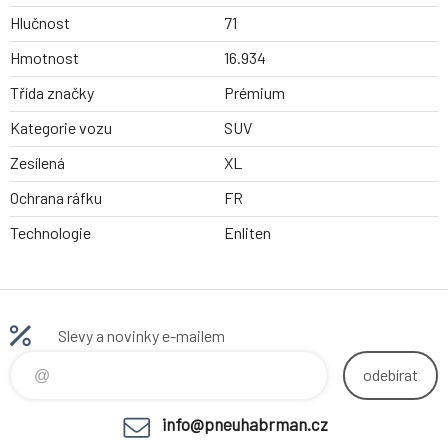
Hlučnost
71
Hmotnost
16.934
Třída značky
Prémium
Kategorie vozu
SUV
Zesílená
XL
Ochrana ráfku
FR
Technologie
Enliten
Slevy a novinky e-mailem
odebírat
info@pneuhabrman.cz