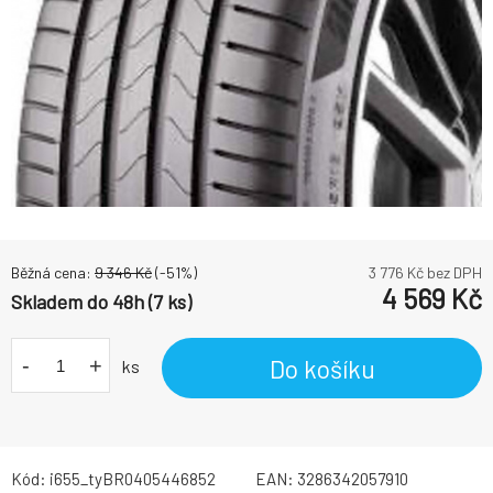
Běžná cena:
9 346
Kč
(-
51
%)
3 776
Kč bez DPH
4 569
Kč
Skladem do 48h (7 ks)
-
+
Do košíku
ks
Kód:
i655_tyBR0405446852
EAN:
3286342057910