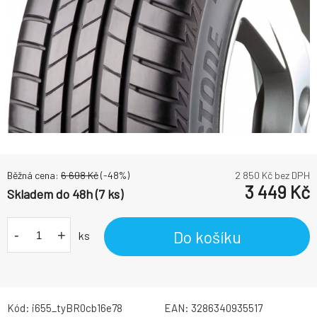
Běžná cena:
6 608
Kč
(-
48
%)
2 850
Kč bez DPH
3 449
Kč
Skladem do 48h (7 ks)
-
+
Do košíku
ks
Kód:
i655_tyBR0cb16e78
EAN:
3286340935517