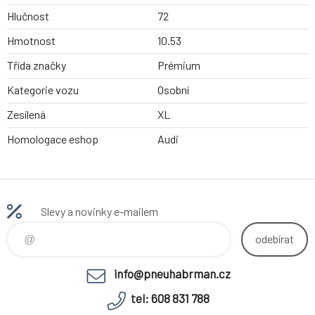
Hlučnost
72
Hmotnost
10.53
Třída značky
Prémium
Kategorie vozu
Osobní
Zesílená
XL
Homologace eshop
Audi
Slevy a novinky e-mailem
odebírat
info@pneuhabrman.cz
tel: 608 831 788