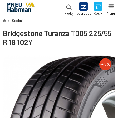
rezervace
Košík
Menu
Hledej
Osobní
Bridgestone Turanza T005 225/55
R 18 102Y
-
48
%