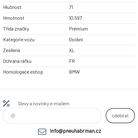
Hlučnost
71
Hmotnost
10.597
Třída značky
Prémium
Kategorie vozu
Osobní
Zesílená
XL
Ochrana ráfku
FR
Homologace eshop
BMW
Slevy a novinky e-mailem
odebírat
info@pneuhabrman.cz