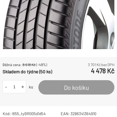
Běžná cena:
8 618
Kč
(-
48
%)
3 701
Kč bez DPH
4 478
Kč
Skladem do týdne (50 ks)
-
+
Do košíku
ks
Kód:
i655_tyBR005d1d54
EAN:
3286341364910