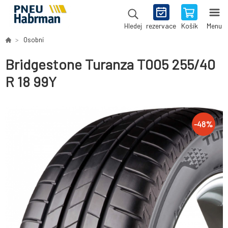
rezervace
Košík
Menu
Hledej
Osobní
Bridgestone Turanza T005 255/40
R 18 99Y
-
48
%