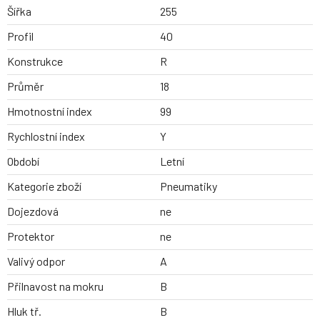
Šířka
255
Profil
40
Konstrukce
R
Průměr
18
Hmotnostní index
99
Rychlostní index
Y
Období
Letní
Kategorie zboží
Pneumatiky
Dojezdová
ne
Protektor
ne
Valivý odpor
A
Přilnavost na mokru
B
Hluk tř.
B