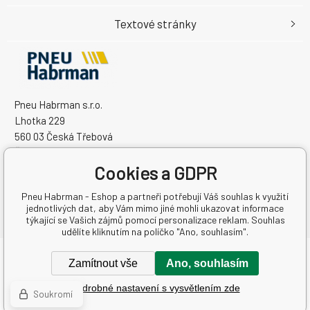
Textové stránky
Pneu Habrman s.r.o.
Lhotka 229
560 03 Česká Třebová
Česká Republika
Cookies a GDPR
IČO: 09091670
DIČ: CZ09091670
Pneu Habrman - Eshop a partneři potřebují Váš souhlas k využití
jednotlivých dat, aby Vám mimo jiné mohli ukazovat informace
týkající se Vašich zájmů pomocí personalizace reklam. Souhlas
udělíte kliknutím na políčko "Ano, souhlasím".
Copyright © 2026 Pneu Habrman s.r.o.
Zamítnout vše
Ano, souhlasím
Všechna práva vyhrazena.
Podrobné nastavení s vysvětlením zde
Tvorbu webové stránky
zajistil
BINARGON.cz
-
Mapa stránek
Soukromí