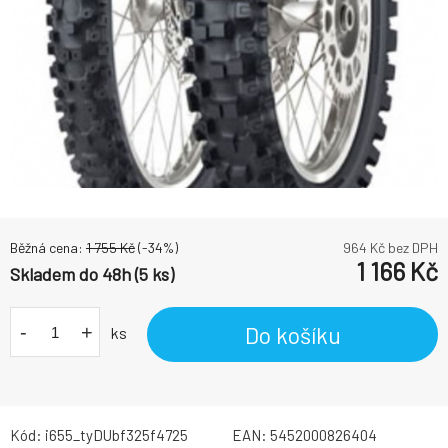
Běžná cena:
1 755
Kč
(-
34
%)
964
Kč bez DPH
1 166
Kč
Skladem do 48h (5 ks)
-
+
Do košíku
ks
Kód:
i655_tyDUbf325f4725
EAN:
5452000826404