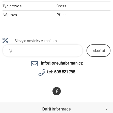
Typ provozu
Cross
Náprava
Přední
Slevy a novinky e-mailem
odebírat
info@pneuhabrman.cz
tel: 608 831 788
Další informace