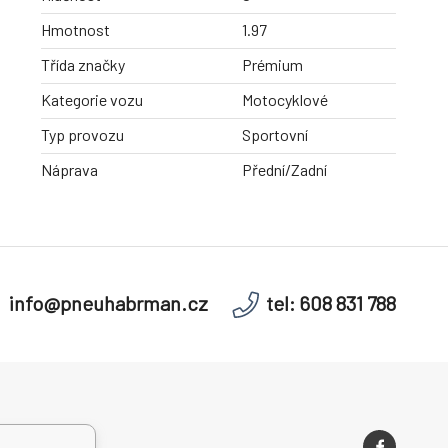
Hmotnost
1.97
Třída značky
Prémium
Kategorie vozu
Motocyklové
Typ provozu
Sportovní
Náprava
Přední/Zadní
info@pneuhabrman.cz
tel: 608 831 788
í podmínky