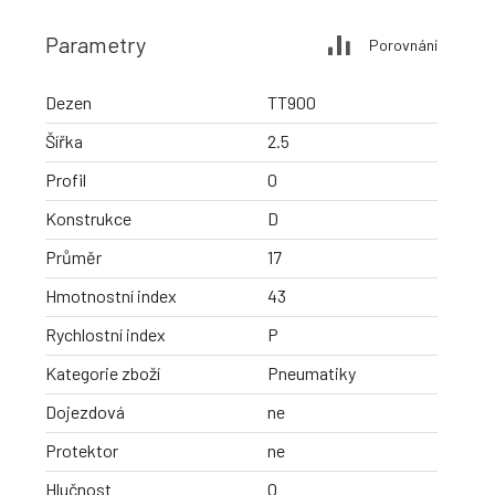
Parametry
Porovnání
Dezen
TT900
Šířka
2.5
Profil
0
Konstrukce
D
Průměr
17
Hmotnostní index
43
Rychlostní index
P
Kategorie zboží
Pneumatiky
Dojezdová
ne
Protektor
ne
Hlučnost
0