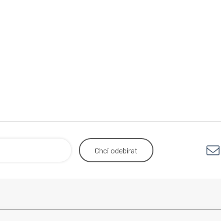
Chci
odebírat
r.o.
Odstoupení od smlouvy
Obchodn