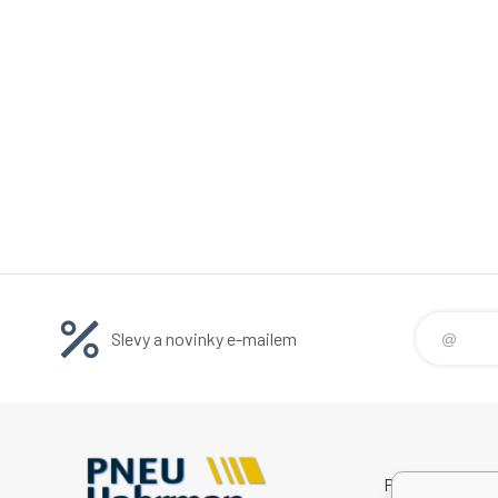
Slevy a novinky e-mailem
Pneu Habrman s.