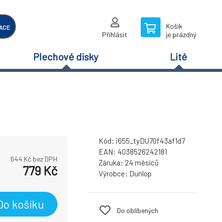
Košík
ACE
Přihlásit
je prázdný
Plechové disky
Lité
Kód:
i655_tyDU70f43af1d7
EAN:
4038526242181
644
Kč bez DPH
Záruka:
24 měsíců
779
Kč
Výrobce:
Dunlop
Do košíku
Do oblíbených