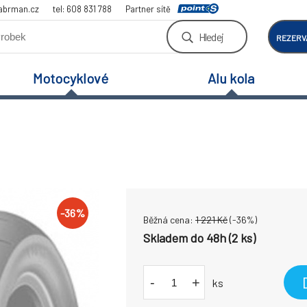
abrman.cz
tel: 608 831 788
Partner sítě
Hledej
REZERV
Motocyklové
Alu kola
-
36
%
Běžná cena:
1 221
Kč
(-
36
%)
Skladem do 48h (2 ks)
-
+
ks