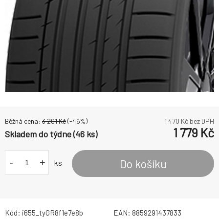
Běžná cena:
3 291
Kč
(-
46
%)
1 470
Kč bez DPH
1 779
Kč
Skladem do týdne (46 ks)
-
+
Do košíku
ks
Kód:
i655_tyGR8f1e7e8b
EAN:
8859291437833