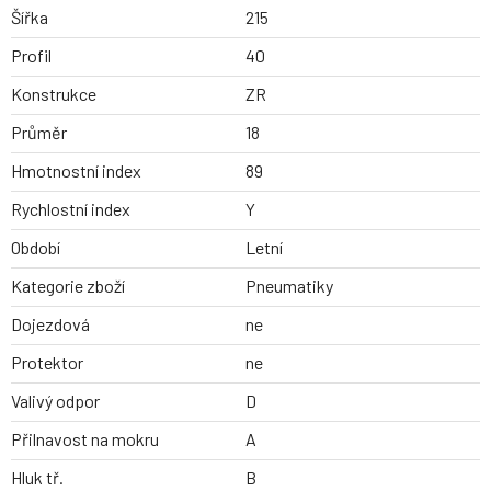
Šířka
215
Profil
40
Konstrukce
ZR
Průměr
18
Hmotnostní index
89
Rychlostní index
Y
Období
Letní
Kategorie zboží
Pneumatiky
Dojezdová
ne
Protektor
ne
Valivý odpor
D
Přilnavost na mokru
A
Hluk tř.
B