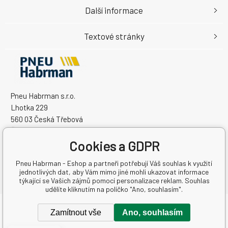
Další informace
Textové stránky
Pneu Habrman s.r.o.
Lhotka 229
560 03 Česká Třebová
Česká Republika
IČO: 09091670
Cookies a GDPR
DIČ: CZ09091670
Pneu Habrman - Eshop a partneři potřebují Váš souhlas k využití
jednotlivých dat, aby Vám mimo jiné mohli ukazovat informace
týkající se Vašich zájmů pomocí personalizace reklam. Souhlas
udělíte kliknutím na políčko "Ano, souhlasím".
Copyright © 2026 Pneu Habrman s.r.o.
Zamítnout vše
Ano, souhlasím
Všechna práva vyhrazena.