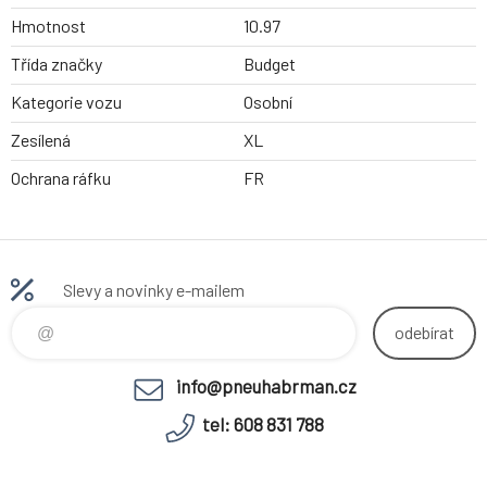
Hmotnost
10.97
Třída značky
Budget
Kategorie vozu
Osobní
Zesílená
XL
Ochrana ráfku
FR
Slevy a novinky e-mailem
odebírat
info@pneuhabrman.cz
tel: 608 831 788