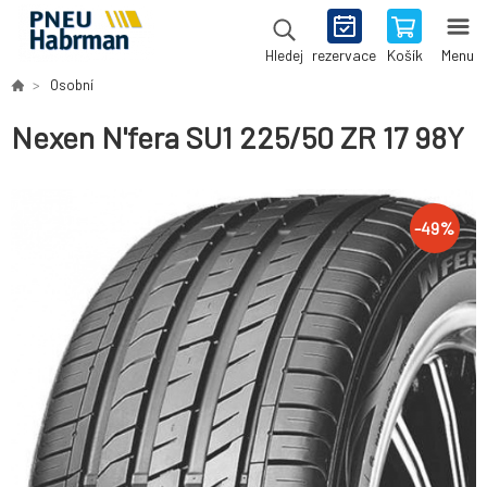
rezervace
Košík
Menu
Hledej
Osobní
Nexen N'fera SU1 225/50 ZR 17 98Y
-
49
%