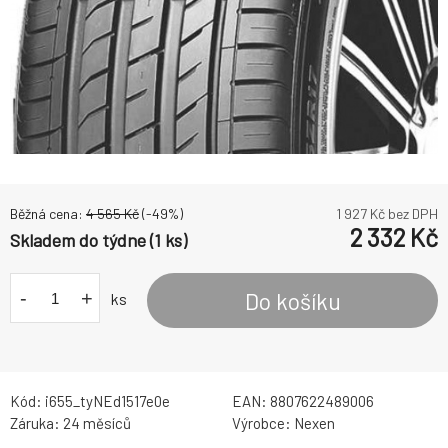
Běžná cena:
4 565
Kč
(-
49
%)
1 927
Kč bez DPH
2 332
Kč
Skladem do týdne (1 ks)
-
+
Do košíku
ks
Kód:
i655_tyNEd1517e0e
EAN:
8807622489006
Záruka:
24 měsíců
Výrobce:
Nexen