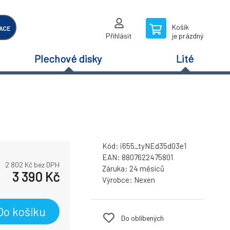
Košík
ACE
Přihlásit
je prázdný
Plechové disky
Lité
Kód:
i655_tyNEd35d03e1
EAN:
8807622475801
2 802
Kč bez DPH
Záruka:
24 měsíců
3 390
Kč
Výrobce:
Nexen
Do košíku
Do oblíbených