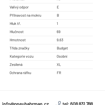
Valivý odpor
E
Přilnavost na mokru
B
Hluk tř.
1
Hlučnost
69
Hmotnost
9.63
Třída značky
Budget
Kategorie vozu
Osobní
Zesílená
XL
Ochrana ráfku
FR
info@pneuhabrman.cz
tel: 608 831 788