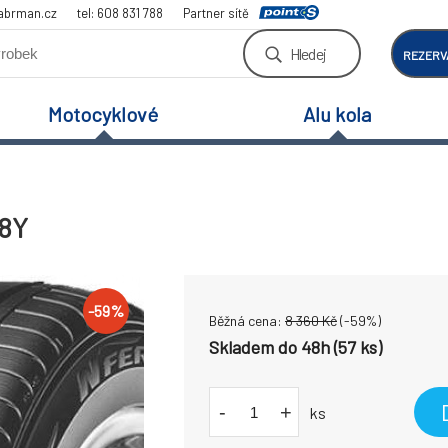
abrman.cz
tel: 608 831 788
Partner sítě
Hledej
REZERV
Motocyklové
Alu kola
88Y
-
59
%
Běžná cena:
8 360
Kč
(-
59
%)
Skladem do 48h (57 ks)
-
+
ks