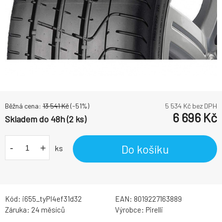
Běžná cena:
13 541
Kč
(-
51
%)
5 534
Kč bez DPH
6 696
Kč
Skladem do 48h (2 ks)
-
+
Do košíku
ks
Kód:
i655_tyPI4ef31d32
EAN:
8019227163889
Záruka:
24 měsíců
Výrobce:
Pirelli