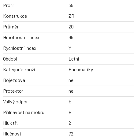
Profil
35
Konstrukce
ZR
Průměr
20
Hmotnostní index
95
Rychlostní index
Y
Období
Letní
Kategorie zboží
Pneumatiky
Dojezdová
ne
Protektor
ne
Valivý odpor
E
Přilnavost na mokru
B
Hluk tř.
2
Hlučnost
72