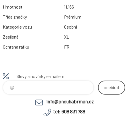
Hmotnost
11.166
Třída značky
Prémium
Kategorie vozu
Osobní
Zesílená
XL
Ochrana ráfku
FR
Slevy a novinky e-mailem
odebírat
info@pneuhabrman.cz
tel: 608 831 788