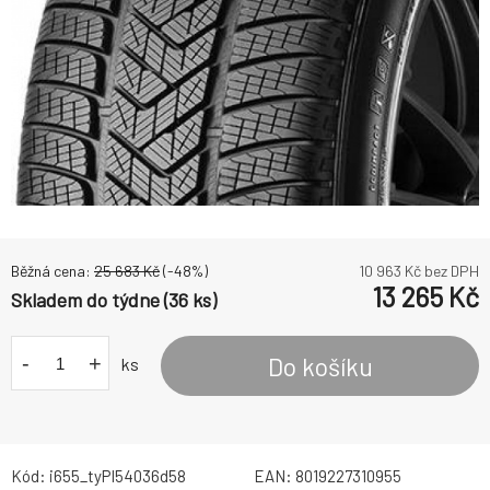
Běžná cena:
25 683
Kč
(-
48
%)
10 963
Kč bez DPH
13 265
Kč
Skladem do týdne (36 ks)
-
+
Do košíku
ks
Kód:
i655_tyPI54036d58
EAN:
8019227310955