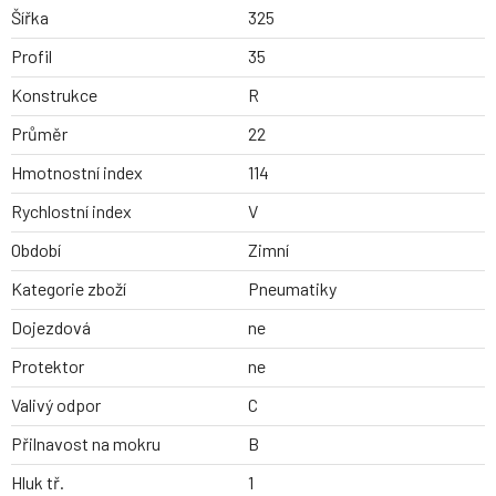
Šířka
325
Profil
35
Konstrukce
R
Průměr
22
Hmotnostní index
114
Rychlostní index
V
Období
Zimní
Kategorie zboží
Pneumatiky
Dojezdová
ne
Protektor
ne
Valivý odpor
C
Přilnavost na mokru
B
Hluk tř.
1