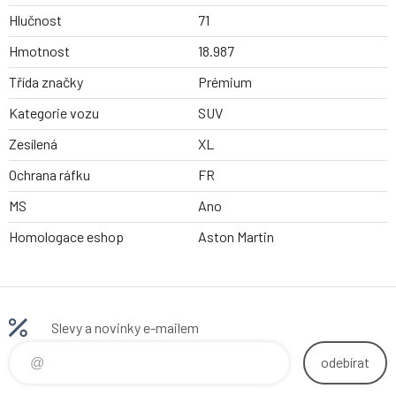
Hlučnost
71
Hmotnost
18.987
Třída značky
Prémium
Kategorie vozu
SUV
Zesílená
XL
Ochrana ráfku
FR
MS
Ano
Homologace eshop
Aston Martin
Slevy a novinky e-mailem
odebírat