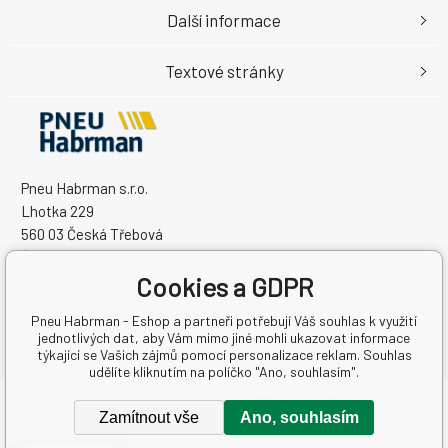
Další informace
Textové stránky
Pneu Habrman s.r.o.
Lhotka 229
560 03 Česká Třebová
Česká Republika
IČO: 09091670
Cookies a GDPR
DIČ: CZ09091670
Pneu Habrman - Eshop a partneři potřebují Váš souhlas k využití
jednotlivých dat, aby Vám mimo jiné mohli ukazovat informace
týkající se Vašich zájmů pomocí personalizace reklam. Souhlas
udělíte kliknutím na políčko "Ano, souhlasím".
Copyright © 2026 Pneu Habrman s.r.o.
Zamítnout vše
Ano, souhlasím
Všechna práva vyhrazena.