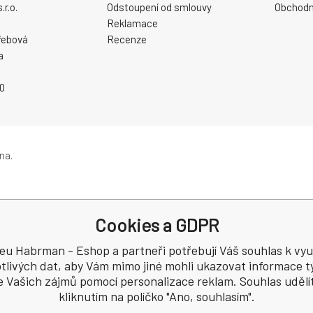
r.o.
Odstoupení od smlouvy
Obchodn
Reklamace
řebová
Recenze
a
0
na.
Cookies a GDPR
eu Habrman - Eshop a partneři potřebují Váš souhlas k využ
tlivých dat, aby Vám mimo jiné mohli ukazovat informace tý
e Vašich zájmů pomocí personalizace reklam. Souhlas udělí
kliknutím na políčko "Ano, souhlasím".