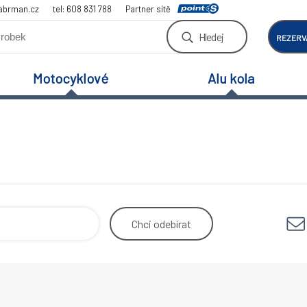
abrman.cz
tel: 608 831 788
Partner sítě
Hledej
REZERV
Motocyklové
Alu kola
Chci
odebírat