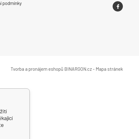
í podmínky
Tvorba a pronájem eshopů
BINARGON.cz
-
Mapa stránek
ití
kající
te