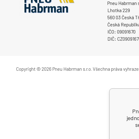
Pneu Habrman s.
Lhotka 229
560 03 Česká T
Česká Republik
IČO: 09091670
DIČ: CZ0909167
Copyright © 2026 Pneu Habrman s.r.o.
Všechna práva vyhraze
Pn
jedno
s