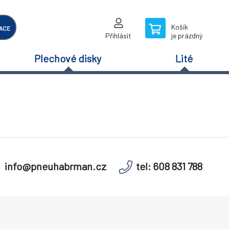
Košík
ACE
Přihlásit
je prázdný
Plechové disky
Lité
info@pneuhabrman.cz
tel: 608 831 788