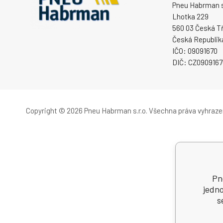
Pneu Habrman s.
Lhotka 229
560 03 Česká T
Česká Republik
IČO: 09091670
DIČ: CZ0909167
Copyright © 2026 Pneu Habrman s.r.o.
Všechna práva vyhraze
Pn
jedno
s