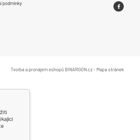
í podmínky
Tvorba a pronájem eshopů
BINARGON.cz
-
Mapa stránek
ití
kající
te