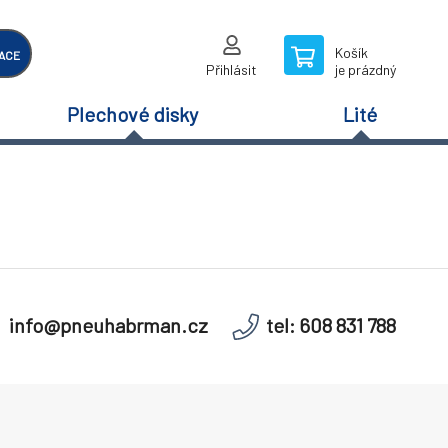
Košík
ACE
Přihlásit
je prázdný
Plechové disky
Lité
info@pneuhabrman.cz
tel: 608 831 788