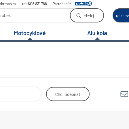
abrman.cz
tel: 608 831 788
Partner sítě
Hledej
REZERV
Motocyklové
Alu kola
Chci
odebírat