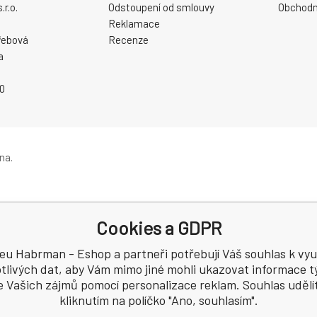
r.o.
Odstoupení od smlouvy
Obchodn
Reklamace
řebová
Recenze
a
0
na.
Cookies a GDPR
eu Habrman - Eshop a partneři potřebují Váš souhlas k využ
tlivých dat, aby Vám mimo jiné mohli ukazovat informace tý
e Vašich zájmů pomocí personalizace reklam. Souhlas udělí
kliknutím na políčko "Ano, souhlasím".