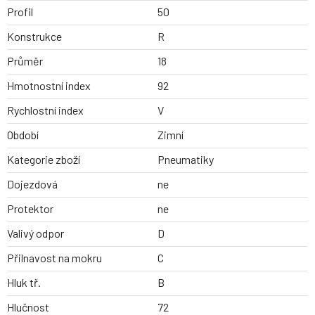
Profil
50
Konstrukce
R
Průměr
18
Hmotnostní index
92
Rychlostní index
V
Období
Zimní
Kategorie zboží
Pneumatiky
Dojezdová
ne
Protektor
ne
Valivý odpor
D
Přilnavost na mokru
C
Hluk tř.
B
Hlučnost
72