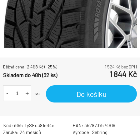
Běžná cena:
2 468
Kč
(-
25
%)
1 524
Kč bez DPH
1 844
Kč
Skladem do 48h (32 ks)
-
+
Do košíku
ks
Kód:
i655_tySEc381e64e
EAN:
3528707574916
Záruka:
24 měsíců
Výrobce:
Sebring