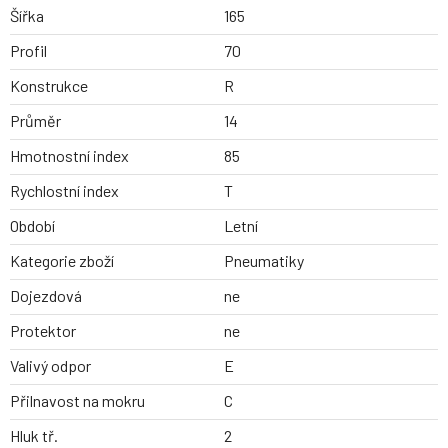
Šířka
165
Profil
70
Konstrukce
R
Průměr
14
Hmotnostní index
85
Rychlostní index
T
Období
Letní
Kategorie zboží
Pneumatiky
Dojezdová
ne
Protektor
ne
Valivý odpor
E
Přilnavost na mokru
C
Hluk tř.
2