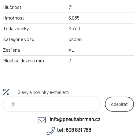
Hlučnost
71
Hmotnost
6.085
Třída značky
Střed
Kategorie vozu
Osobní
Zesílená
XL
Hloubka dezénu mm
7
Slevy a novinky e-mailem
odebírat
info@pneuhabrman.cz
tel: 608 831 788