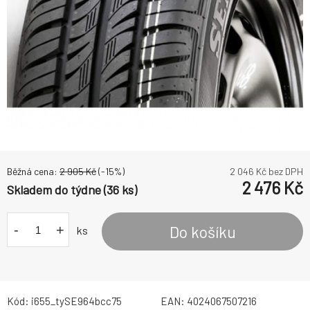
Běžná cena:
2 905
Kč
(-
15
%)
2 046
Kč bez DPH
2 476
Kč
Skladem do týdne (36 ks)
-
+
Do košíku
ks
Kód:
i655_tySE964bcc75
EAN:
4024067507216