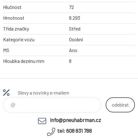
Hlučnost
72
Hmotnost
8.293
Třída značky
Střed
Kategorie vozu
Osobní
MS
Ano
Hloubka dezénu mm
8
Slevy a novinky e-mailem
odebírat
info@pneuhabrman.cz
tel: 608 831 788