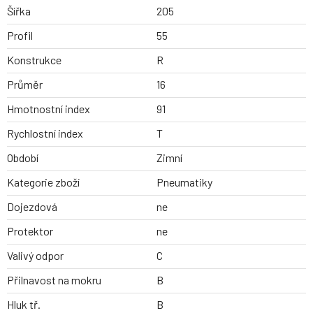
Šířka
205
Profil
55
Konstrukce
R
Průměr
16
Hmotnostní index
91
Rychlostní index
T
Období
Zimní
Kategorie zboží
Pneumatiky
Dojezdová
ne
Protektor
ne
Valivý odpor
C
Přilnavost na mokru
B
Hluk tř.
B