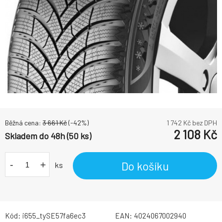
Běžná cena:
3 661
Kč
(-
42
%)
1 742
Kč bez DPH
2 108
Kč
Skladem do 48h (50 ks)
-
+
Do košíku
ks
Kód:
i655_tySE57fa6ec3
EAN:
4024067002940