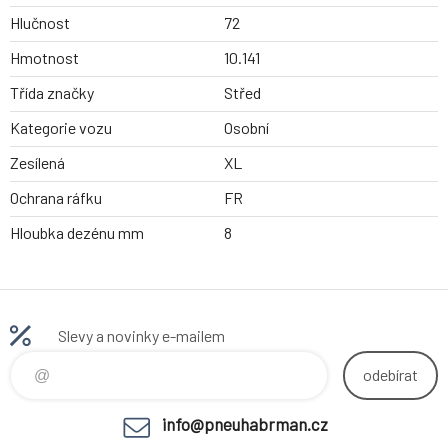
Hlučnost
72
Hmotnost
10.141
Třída značky
Střed
Kategorie vozu
Osobní
Zesílená
XL
Ochrana ráfku
FR
Hloubka dezénu mm
8
Slevy a novinky e-mailem
odebírat
info@pneuhabrman.cz