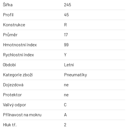
Šířka
245
Profil
45
Konstrukce
R
Průměr
17
Hmotnostní index
99
Rychlostní index
Y
Období
Letní
Kategorie zboží
Pneumatiky
Dojezdová
ne
Protektor
ne
Valivý odpor
C
Přilnavost na mokru
A
Hluk tř.
2