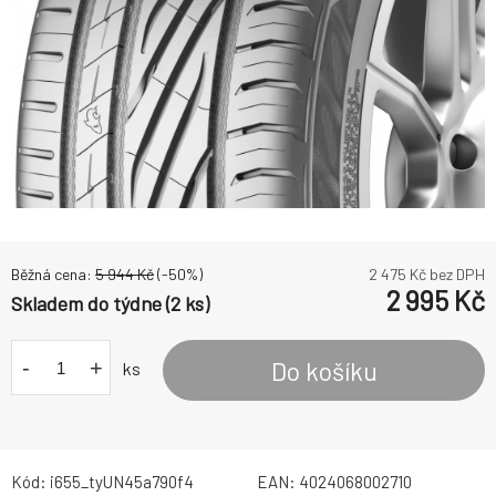
Běžná cena:
5 944
Kč
(-
50
%)
2 475
Kč bez DPH
2 995
Kč
Skladem do týdne (2 ks)
-
+
Do košíku
ks
Kód:
i655_tyUN45a790f4
EAN:
4024068002710