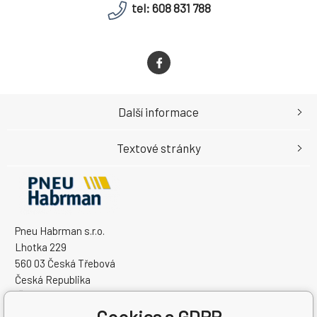
tel: 608 831 788
Další informace
Textové stránky
Pneu Habrman s.r.o.
Lhotka 229
560 03 Česká Třebová
Česká Republika
IČO: 09091670
Cookies a GDPR
DIČ: CZ09091670