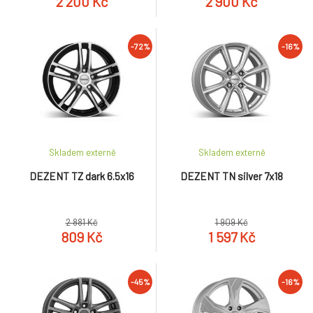
2 200 Kč
2 900 Kč
-72%
-16%
Skladem externě
Skladem externě
DEZENT TZ dark 6.5x16
DEZENT TN silver 7x18
2 881 Kč
1 909 Kč
809 Kč
1 597 Kč
-45%
-16%