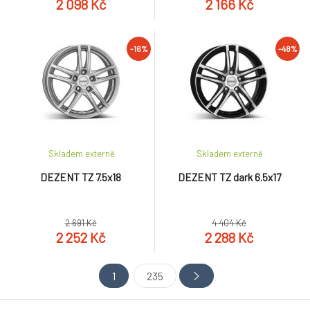
2 098 Kč
2 166 Kč
-16%
-48%
Skladem externě
Skladem externě
DEZENT TZ 7.5x18
DEZENT TZ dark 6.5x17
2 691 Kč
4 404 Kč
2 252 Kč
2 288 Kč
1
235